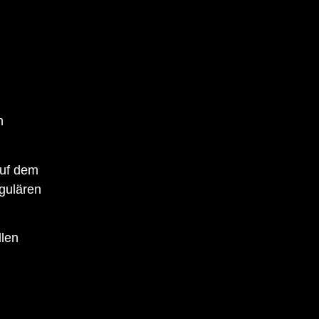
n
auf dem
gulären
llen