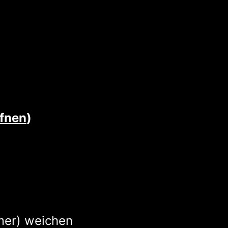
ffnen
)
mer) weichen