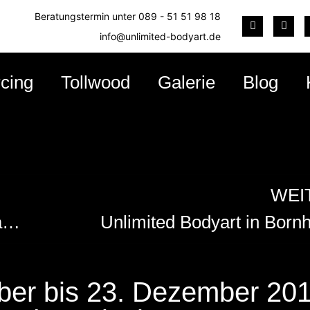
Beratungstermin unter
089 - 51 51 98 18
info@unlimited-bodyart.de
rcing
Tollwood
Galerie
Blog
WEI
Dennis bei Guten Morgen Deutschland auf RTL
Unlimited Bodyart in Born
ber bis 23. Dezember 20