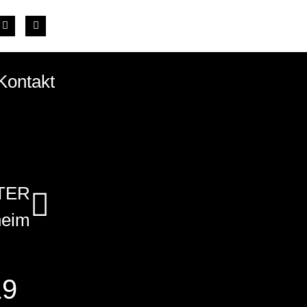
Kontakt
TER
heim
19